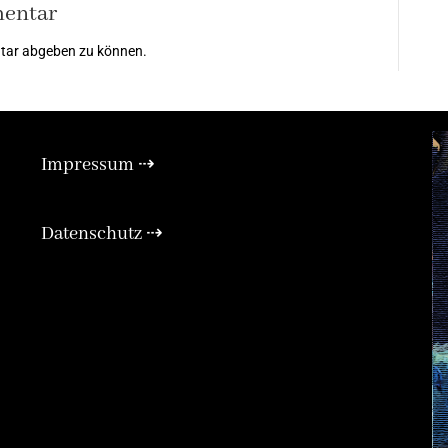
mentar
tar abgeben zu können.
Impressum ⇢
xpand
Expan
Datenschutz ⇢
Expan