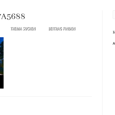
7A5688
THEMA SUCHEN
BEITRAG FINDEN
K
A