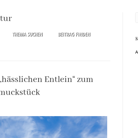
tur
THEMA SUCHEN
BEITRAG FINDEN
K
A
„hässlichen Entlein“ zum
hmuckstück