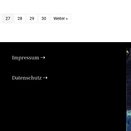
27
28
29
30
Weiter »
Impressum ⇢
xpand
Expan
Datenschutz ⇢
Expan