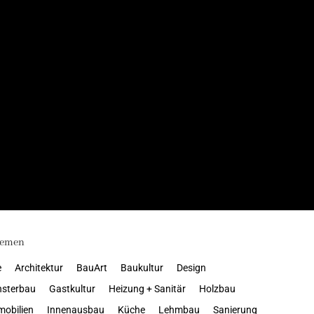
emen
e
Architektur
BauArt
Baukultur
Design
nsterbau
Gastkultur
Heizung + Sanitär
Holzbau
obilien
Innenausbau
Küche
Lehmbau
Sanierung