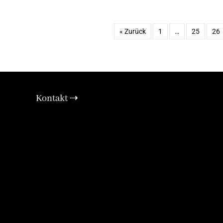
« Zurück
1
…
25
26
Kontakt ⇢
E