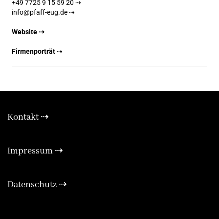
+49 7725 9 15 59 20 ⇢
info@pfaff-eug.de ⇢
Website ⇢
Firmenporträt
⇢
Kontakt ⇢
Expa
Impressum ⇢
Expa
Datenschutz ⇢
Expa