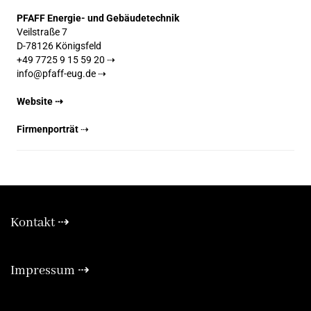
PFAFF Energie- und Gebäudetechnik
Veilstraße 7
D-78126 Königsfeld
+49 7725 9 15 59 20 ⇢
info@pfaff-eug.de ⇢
Website ⇢
Firmenporträt
⇢
Kontakt ⇢
Expa
Impressum ⇢
Expa