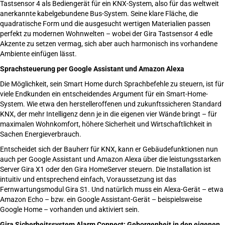
Tastsensor 4 als Bediengerät für ein KNX-System, also für das weltweit
anerkannte kabelgebundene Bus-System. Seine klare Fläche, die
quadratische Form und die ausgesucht wertigen Materialien passen
perfekt zu modernen Wohnwelten – wobei der Gira Tastsensor 4 edle
Akzente zu setzen vermag, sich aber auch harmonisch ins vorhandene
Ambiente einfügen lässt.
Sprachsteuerung per Google Assistant und Amazon Alexa
Die Möglichkeit, sein Smart Home durch Sprachbefehle zu steuern, ist für
viele Endkunden ein entscheidendes Argument für ein Smart-Home-
System. Wie etwa den herstelleroffenen und zukunftssicheren Standard
KNX, der mehr Intelligenz denn je in die eigenen vier Wände bringt – für
maximalen Wohnkomfort, höhere Sicherheit und Wirtschaftlichkeit in
Sachen Energieverbrauch.
Entscheidet sich der Bauherr für KNX, kann er Gebäudefunktionen nun
auch per Google Assistant und Amazon Alexa über die leistungsstarken
Server Gira X1 oder den Gira HomeServer steuern. Die Installation ist
intuitiv und entsprechend einfach, Voraussetzung ist das
Fernwartungsmodul Gira S1. Und natürlich muss ein Alexa-Gerät – etwa
Amazon Echo – bzw. ein Google Assistant-Gerät – beispielsweise
Google Home – vorhanden und aktiviert sein.
Gira Sicherheitssystem Alarm Connect: Geborgenheit in den eigenen