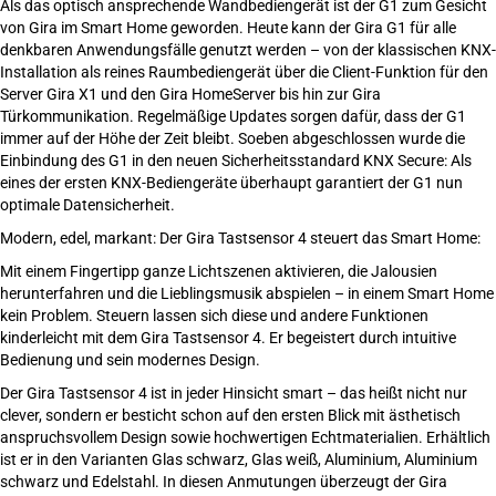
Als das optisch ansprechende Wandbediengerät ist der G1 zum Gesicht
von Gira im Smart Home geworden. Heute kann der Gira G1 für alle
denkbaren Anwendungsfälle genutzt werden – von der klassischen KNX-
Installation als reines Raumbediengerät über die Client-Funktion für den
Server Gira X1 und den Gira HomeServer bis hin zur Gira
Türkommunikation. Regelmäßige Updates sorgen dafür, dass der G1
immer auf der Höhe der Zeit bleibt. Soeben abgeschlossen wurde die
Einbindung des G1 in den neuen Sicherheitsstandard KNX Secure: Als
eines der ersten KNX-Bediengeräte überhaupt garantiert der G1 nun
optimale Datensicherheit.
Modern, edel, markant: Der Gira Tastsensor 4 steuert das Smart Home:
Mit einem Fingertipp ganze Lichtszenen aktivieren, die Jalousien
herunterfahren und die Lieblingsmusik abspielen – in einem Smart Home
kein Problem. Steuern lassen sich diese und andere Funktionen
kinderleicht mit dem Gira Tastsensor 4. Er begeistert durch intuitive
Bedienung und sein modernes Design.
Der Gira Tastsensor 4 ist in jeder Hinsicht smart – das heißt nicht nur
clever, sondern er besticht schon auf den ersten Blick mit ästhetisch
anspruchsvollem Design sowie hochwertigen Echtmaterialien. Erhältlich
ist er in den Varianten Glas schwarz, Glas weiß, Aluminium, Aluminium
schwarz und Edelstahl. In diesen Anmutungen überzeugt der Gira