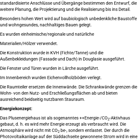
standardisierte Anschlüsse und Übergänge bestimmen den Entwurf, die
weitere Planung, die Projektierung und die Realisierung bis ins Detail.
Besonders hohen Wert wird auf baubiologisch unbedenkliche Baustoffe
und wohngesundes, nachhaltiges Bauen gelegt.
Es wurden einheimische/regionale und natürliche
Materialien/Hölzer verwendet.
Die Konstruktion wurde in KVH (Fichte/Tanne) und die
Außenbekleidungen (Fassade und Dach) in Douglasie ausgeführt.
Die Fenster und Türen wurden in Lärche ausgeführt.
Im Innenbereich wurden Eichenvollholzböden verlegt.
Die Raumteiler ersetzen die Innenwände. Die Schrankwände grenzen die
Wohn- von den Nutz- und Erschließungsflächen ab und bieten
ausreichend beidseitig nutzbaren Stauraum.
Energiekonzept:
Das Plusenergiehaus ist als sogenanntes ++Energie-/CO
-Aktivhaus
2
gebaut, d. h. es wird mehr Energie erzeugt als verbraucht wird. Die
Atmosphäre wird nicht mit CO
be-, sondern entlastet. Der durch die
2
Photovoltaikanlage auf der Süddachseite gewonnene Strom wird in eine