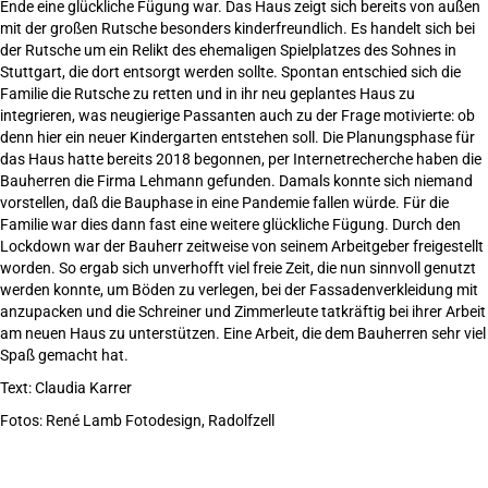
Ende eine glückliche Fügung war. Das Haus zeigt sich bereits von außen
mit der großen Rutsche besonders kinderfreundlich. Es handelt sich bei
der Rutsche um ein Relikt des ehemaligen Spielplatzes des Sohnes in
Stuttgart, die dort entsorgt werden sollte. Spontan entschied sich die
Familie die Rutsche zu retten und in ihr neu geplantes Haus zu
integrieren, was neugierige Passanten auch zu der Frage motivierte: ob
denn hier ein neuer Kindergarten entstehen soll. Die Planungsphase für
das Haus hatte bereits 2018 begonnen, per Internetrecherche haben die
Bauherren die Firma Lehmann gefunden. Damals konnte sich niemand
vorstellen, daß die Bauphase in eine Pandemie fallen würde. Für die
Familie war dies dann fast eine weitere glückliche Fügung. Durch den
Lockdown war der Bauherr zeitweise von seinem Arbeitgeber freigestellt
worden. So ergab sich unverhofft viel freie Zeit, die nun sinnvoll genutzt
werden konnte, um Böden zu verlegen, bei der Fassadenverkleidung mit
anzupacken und die Schreiner und Zimmerleute tatkräftig bei ihrer Arbeit
am neuen Haus zu unterstützen. Eine Arbeit, die dem Bauherren sehr viel
Spaß gemacht hat.
Text: Claudia Karrer
Fotos: René Lamb Fotodesign, Radolfzell