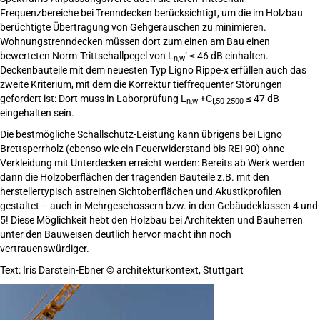
Frequenzbereiche bei Trenndecken berücksichtigt, um die im Holzbau
berüchtigte Übertragung von Gehgeräuschen zu minimieren.
Wohnungstrenndecken müssen dort zum einen am Bau einen
bewerteten Norm-Trittschallpegel von L
‘ ≤ 46 dB einhalten.
n,w
Deckenbauteile mit dem neuesten Typ Ligno Rippe-x erfüllen auch das
zweite Kriterium, mit dem die Korrektur tieffrequenter Störungen
gefordert ist: Dort muss in Laborprüfung L
+C
≤ 47 dB
n,w
I,50-2500
eingehalten sein.
Die bestmögliche Schallschutz-Leistung kann übrigens bei Ligno
Brettsperrholz (ebenso wie ein Feuerwiderstand bis REI 90) ohne
Verkleidung mit Unterdecken erreicht werden: Bereits ab Werk werden
dann die Holzoberflächen der tragenden Bauteile z.B. mit den
herstellertypisch astreinen Sichtoberflächen und Akustikprofilen
gestaltet – auch in Mehrgeschossern bzw. in den Gebäudeklassen 4 und
5! Diese Möglichkeit hebt den Holzbau bei Architekten und Bauherren
unter den Bauweisen deutlich hervor macht ihn noch
vertrauenswürdiger.
Text: Iris Darstein-Ebner
©
architekturkontext, Stuttgart