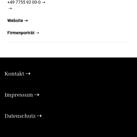
+49 7755 92 00-0 ⇢
⇢
Website ⇢
Firmenporträt
⇢
Kontakt ⇢
Expa
Impressum ⇢
Expa
Datenschutz ⇢
Expa