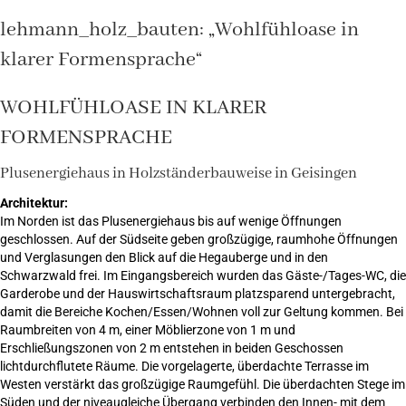
lehmann_holz_bauten: „Wohlfühloase in
klarer Formensprache“
WOHLFÜHLOASE IN KLARER
FORMENSPRACHE
Plusenergiehaus in Holzständerbauweise in Geisingen
Architektur:
Im Norden ist das Plusenergiehaus bis auf wenige Öffnungen
geschlossen. Auf der Südseite geben großzügige, raumhohe Öffnungen
und Verglasungen den Blick auf die Hegauberge und in den
Schwarzwald frei. Im Eingangsbereich wurden das Gäste-/Tages-WC, die
Garderobe und der Hauswirtschaftsraum platzsparend untergebracht,
damit die Bereiche Kochen/Essen/Wohnen voll zur Geltung kommen. Bei
Raumbreiten von 4 m, einer Möblierzone von 1 m und
Erschließungszonen von 2 m entstehen in beiden Geschossen
lichtdurchflutete Räume. Die vorgelagerte, überdachte Terrasse im
Westen verstärkt das großzügige Raumgefühl. Die überdachten Stege im
Süden und der niveaugleiche Übergang verbinden den Innen- mit dem