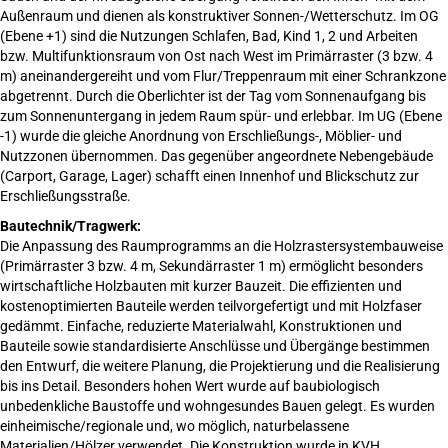
Außenraum und dienen als konstruktiver Sonnen-/Wetterschutz. Im OG
(Ebene +1) sind die Nutzungen Schlafen, Bad, Kind 1, 2 und Arbeiten
bzw. Multifunktionsraum von Ost nach West im Primärraster (3 bzw. 4
m) aneinandergereiht und vom Flur/Treppenraum mit einer Schrankzone
abgetrennt. Durch die Oberlichter ist der Tag vom Sonnenaufgang bis
zum Sonnenuntergang in jedem Raum spür- und erlebbar. Im UG (Ebene
-1) wurde die gleiche Anordnung von Erschließungs-, Möblier- und
Nutzzonen übernommen. Das gegenüber angeordnete Nebengebäude
(Carport, Garage, Lager) schafft einen Innenhof und Blickschutz zur
Erschließungsstraße.
Bautechnik/Tragwerk:
Die Anpassung des Raumprogramms an die Holzrastersystembauweise
(Primärraster 3 bzw. 4 m, Sekundärraster 1 m) ermöglicht besonders
wirtschaftliche Holzbauten mit kurzer Bauzeit. Die effizienten und
kostenoptimierten Bauteile werden teilvorgefertigt und mit Holzfaser
gedämmt. Einfache, reduzierte Materialwahl, Konstruktionen und
Bauteile sowie standardisierte Anschlüsse und Übergänge bestimmen
den Entwurf, die weitere Planung, die Projektierung und die Realisierung
bis ins Detail. Besonders hohen Wert wurde auf baubiologisch
unbedenkliche Baustoffe und wohngesundes Bauen gelegt. Es wurden
einheimische/regionale und, wo möglich, naturbelassene
Materialien/Hölzer verwendet. Die Konstruktion wurde in KVH