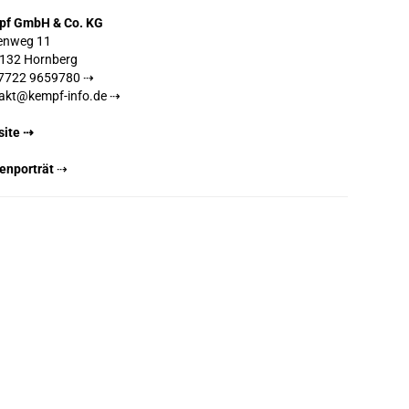
pf GmbH & Co. KG
enweg 11
132 Hornberg
7722 9659780 ⇢
akt@kempf-info.de ⇢
ite ⇢
enporträt
⇢