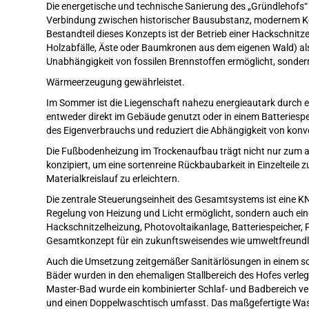
Die energetische und technische Sanierung des „Gründlehofs“
Verbindung zwischen historischer Bausubstanz, modernem Kom
Bestandteil dieses Konzepts ist der Betrieb einer Hackschnit
Holzabfälle, Äste oder Baumkronen aus dem eigenen Wald) als 
Unabhängigkeit von fossilen Brennstoffen ermöglicht, sonder
Wärmeerzeugung gewährleistet.
Im Sommer ist die Liegenschaft nahezu energieautark durch ei
entweder direkt im Gebäude genutzt oder in einem Batteriesp
des Eigenverbrauchs und reduziert die Abhängigkeit von konve
Die Fußbodenheizung im Trockenaufbau trägt nicht nur zum
konzipiert, um eine sortenreine Rückbaubarkeit in Einzelteile
Materialkreislauf zu erleichtern.
Die zentrale Steuerungseinheit des Gesamtsystems ist eine KNX-
Regelung von Heizung und Licht ermöglicht, sondern auch ei
Hackschnitzelheizung, Photovoltaikanlage, Batteriespeicher
Gesamtkonzept für ein zukunftsweisendes wie umweltfreund
Auch die Umsetzung zeitgemäßer Sanitärlösungen in einem so 
Bäder wurden in den ehemaligen Stallbereich des Hofes verlegt
Master-Bad wurde ein kombinierter Schlaf- und Badbereich ver
und einen Doppelwaschtisch umfasst. Das maßgefertigte Wasc