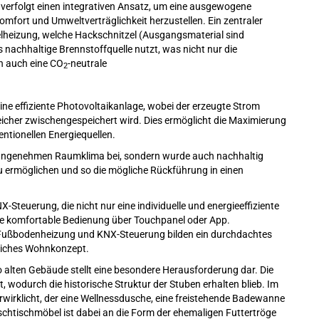
 verfolgt einen integrativen Ansatz, um eine ausgewogene
fort und Umweltverträglichkeit herzustellen. Ein zentraler
zelheizung, welche Hackschnitzel (Ausgangsmaterial sind
nachhaltige Brennstoffquelle nutzt, was nicht nur die
n auch eine CO
-neutrale
2
ne effiziente Photovoltaikanlage, wobei der erzeugte Strom
eicher zwischengespeichert wird. Dies ermöglicht die Maximierung
ntionellen Energiequellen.
 angenehmen Raumklima bei, sondern wurde auch nachhaltig
 zu ermöglichen und so die mögliche Rückführung in einen
Steuerung, die nicht nur eine individuelle und energieeffiziente
ne komfortable Bedienung über Touchpanel oder App.
, Fußbodenheizung und KNX-Steuerung bilden ein durchdachtes
liches Wohnkonzept.
alten Gebäude stellt eine besondere Herausforderung dar. Die
, wodurch die historische Struktur der Stuben erhalten blieb. Im
wirklicht, der eine Wellnessdusche, eine freistehende Badewanne
htischmöbel ist dabei an die Form der ehemaligen Futtertröge