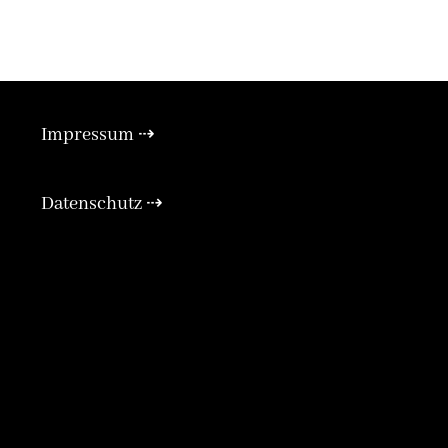
Impressum ⇢
xpand
Expan
Datenschutz ⇢
Expan