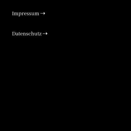
Impressum ⇢
xpand
Expan
Datenschutz ⇢
Expan