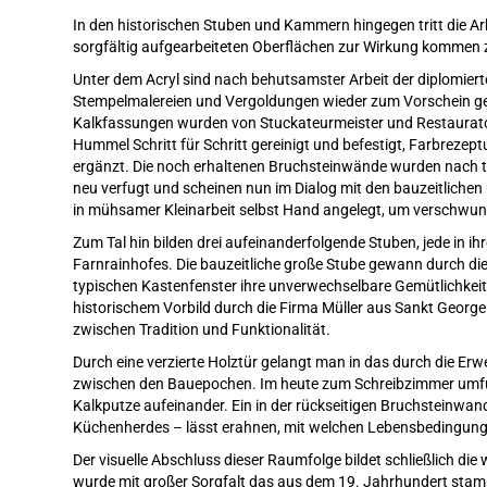
In den historischen Stuben und Kammern hingegen tritt die A
sorgfältig aufgearbeiteten Oberflächen zur Wirkung kommen 
Unter dem Acryl sind nach behutsamster Arbeit der diplomier
Stempelmalereien und Vergoldungen wieder zum Vorschein g
Kalkfassungen wurden von Stuckateurmeister und Restaurator
Hummel Schritt für Schritt gereinigt und befestigt, Farbrezep
ergänzt. Die noch erhaltenen Bruchsteinwände wurden nach t
neu verfugt und scheinen nun im Dialog mit den bauzeitliche
in mühsamer Kleinarbeit selbst Hand angelegt, um verschwund
Zum Tal hin bilden drei aufeinanderfolgende Stuben, jede in i
Farnrainhofes. Die bauzeitliche große Stube gewann durch di
typischen Kastenfenster ihre unverwechselbare Gemütlichkeit
historischem Vorbild durch die Firma Müller aus Sankt Georg
zwischen Tradition und Funktionalität.
Durch eine verzierte Holztür gelangt man in das durch die Erw
zwischen den Bauepochen. Im heute zum Schreibzimmer umfun
Kalkputze aufeinander. Ein in der rückseitigen Bruchsteinwa
Küchenherdes – lässt erahnen, mit welchen Lebensbedingung
Der visuelle Abschluss dieser Raumfolge bildet schließlich die
wurde mit großer Sorgfalt das aus dem 19. Jahrhundert stamm