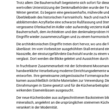
Trotz allem: Die Bauherrschaft begeisterte sich sofort für di
wertvollen Unterstützung der Denkmalbehörden wurde der Farn
Winter gerettet. Es begann eine gewissenhafte, mühevolle u
Überbleibseln des historischen Farnrainhofs. Nach und nach k
abblätternden Acrylfarbe eine schwarze Rußfassung und Stemp
vergessene Ofenkachel im Keller oder aufwendig verzierte Ka
Bauherrschaft, dem Architekten und den denkmalerprobten Ha
Eingriffe wieder zusammenzufügen und zu einem harmonisch
Die architektonischen Eingriffe treten dort hervor, wo uns die
überlässt: Im vom Vorbesitzer ausgehöhlten Stall entstand 
Nasszelle, der einsturzgefährdete Dachstuhl wurde zu einem 
verglast. Dort werden die Blicke geleitet und Aussichten durc
In fruchtbarer Zusammenarbeit mit der Schreinerei Moosma
handwerkliche Verarbeitung moderne Einrichtungselemente w
entworfen. Ihre gemeinsame zeitgenössische Formensprache z
kamen ausschließlich örtliche Materialien zur Verwendung: D
Einrahmungen in Szene gesetzt und für die Küchenarbeitspla
wirkenden Eiseneinlässen ausgesucht.
Der neue Küchenboden aus aufgeschnittenen Backsteinen bil
mineralisch, angelehnt an die ursprünglichen steinernen Küc
verankert in der Modernität.