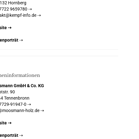
132 Hornberg
7722 9659780 ⇢
akt@kempf-info.de ⇢
ite ⇢
enporträt
⇢
meninformationen
smann GmbH & Co. KG
tstr. 90
4 Tennenbronn
7729-91947-0 ⇢
@moosmann-holz.de ⇢
ite ⇢
enporträt
⇢