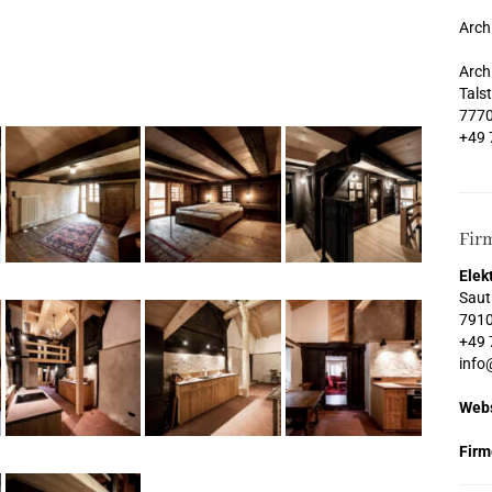
Arch
Arch
Tals
7770
+49 
Fir
Elek
Sauti
7910
+49 
info
Webs
Firm