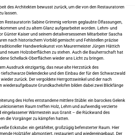
rbeit des Architekten bewusst zurück, um die von den Restauratoren
zu lassen.
ten Restauratorin Sabine Grimmig verloren geglaubte Ölfassungen,
ekommen und zu altem Glanz aufgearbeitet worden. Lehm- und
 Günter Kaiser und seinem detailversessenen Mitarbeiter Sascha
turen nach historischem Vorbild gemischt und Fehlstellen präzise
raditioneller Handwerkskunst von Maurermeister Jürgen Hättich
n und neuen Holzoberflächen zu stehen. Auch die Bauherrschaft hat
ene Schellack-Oberflächen wieder ans Licht zu bringen.
hrem Ausdruck einzigartig, das neue alte Herzstück des
e tiefschwarze Dielendecke und den Einbau der für den Schwarzwald
 wieder zurück. Der vergoldete Herrgottswinkel und der nach
en wiederaufgebaute Grundkachelofen bilden dabei zwei Blickfänge
eiterung des Hofes entstandene mittlere Stüble: ein barockes Gelenk
ktionierten Raum treffen Holz, Lehm und aufwendig verzierte
nd eingelassener Wärmestein aus Granit – die Rückwand des
en die Vorgänger zu kämpfen hatten.
 weiße Eckstube: ein getäfelter, großzügig befensterter Raum. Hier
ende Holztäfer abmontiert, restauriert und wiedereingebaut. Der