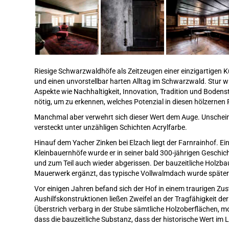
Riesige Schwarzwaldhöfe als Zeitzeugen einer einzigartigen 
und einen unvorstellbar harten Alltag im Schwarzwald. Stur wi
Aspekte wie Nachhaltigkeit, Innovation, Tradition und Bodenst
nötig, um zu erkennen, welches Potenzial in diesen hölzernen 
Manchmal aber verwehrt sich dieser Wert dem Auge. Unschei
versteckt unter unzähligen Schichten Acrylfarbe.
Hinauf dem Yacher Zinken bei Elzach liegt der Farnrainhof. 
Kleinbauernhöfe wurde er in seiner bald 300-jährigen Geschi
und zum Teil auch wieder abgerissen. Der bauzeitliche Holz
Mauerwerk ergänzt, das typische Vollwalmdach wurde später 
Vor einigen Jahren befand sich der Hof in einem traurigen Z
Aushilfskonstruktionen ließen Zweifel an der Tragfähigkeit der
Überstrich verbarg in der Stube sämtliche Holzoberflächen, 
dass die bauzeitliche Substanz, dass der historische Wert im 