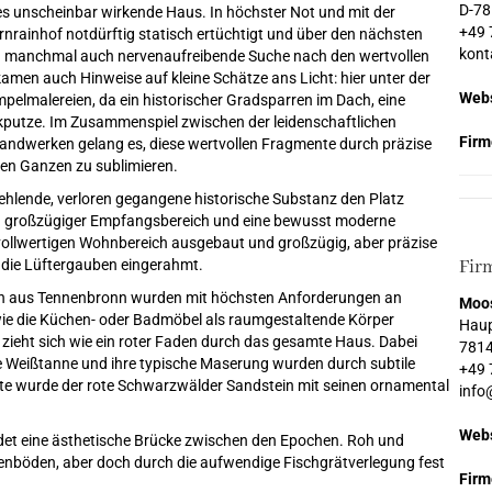
D-78
eses unscheinbar wirkende Haus. In höchster Not und mit der
+49 
rainhof notdürftig statisch ertüchtigt und über den nächsten
kont
nd manchmal auch nervenaufreibende Suche nach den wertvollen
amen auch Hinweise auf kleine Schätze ans Licht: hier unter der
Webs
elmalereien, da ein historischer Gradsparren im Dach, eine
lkputze. Im Zusammenspiel zwischen der leidenschaftlichen
Firm
ndwerken gelang es, diese wertvollen Fragmente durch präzise
en Ganzen zu sublimieren.
 fehlende, verloren gegangene historische Substanz den Platz
ein großzügiger Empfangsbereich und eine bewusst moderne
vollwertigen Wohnbereich ausgebaut und großzügig, aber präzise
h die Lüftergauben eingerahmt.
Fir
nn aus Tennenbronn wurden mit höchsten Anforderungen an
Moo
ie die Küchen- oder Badmöbel als raumgestaltende Körper
Haup
ieht sich wie ein roter Faden durch das gesamte Haus. Dabei
7814
ie Weißtanne und ihre typische Maserung wurden durch subtile
+49 
tte wurde der rote Schwarzwälder Sandstein mit seinen ornamental
info
Webs
det eine ästhetische Brücke zwischen den Epochen. Roh und
henböden, aber doch durch die aufwendige Fischgrätverlegung fest
Firm