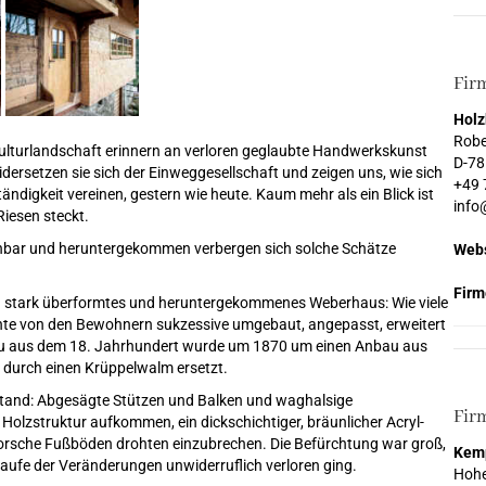
Fir
Holz
Robe
Kulturlandschaft erinnern an verloren geglaubte Handwerkskunst
D-78
dersetzen sie sich der Einweggesellschaft und zeigen uns, wie sich
+49 
ändigkeit vereinen, gestern wie heute. Kaum mehr als ein Blick ist
info
Riesen steckt.
nbar und heruntergekommen verbergen sich solche Schätze
Webs
Firm
Ein stark überformtes und heruntergekommenes Weberhaus: Wie viele
chte von den Bewohnern sukzessive umgebaut, angepasst, erweitert
bau aus dem 18. Jahrhundert wurde um 1870 um einen Anbau aus
durch einen Krüppelwalm ersetzt.
ustand: Abgesägte Stützen und Balken und waghalsige
Fir
 Holzstruktur aufkommen, ein dickschichtiger, bräunlicher Acryl-
morsche Fußböden drohten einzubrechen. Die Befürchtung war groß,
Kem
Laufe der Veränderungen unwiderruflich verloren ging.
Hoh