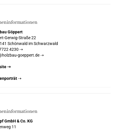
meninformationen
bau Göppert
rt-Gerwig-Straße 22
141 Schönwald im Schwarzwald
7722 4230 ⇢
@holzbau-goeppert.de ⇢
ite ⇢
enporträt
⇢
meninformationen
pf GmbH & Co. KG
enweg 11