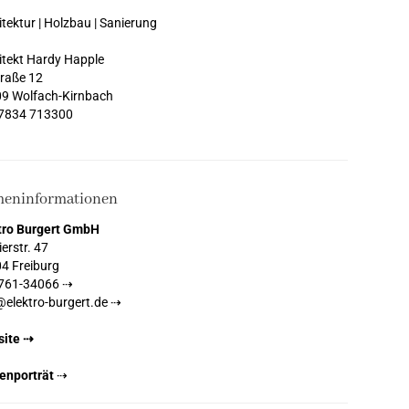
itektur | Holzbau | Sanierung
itekt Hardy Happle
traße 12
9 Wolfach-Kirnbach
7834 713300
meninformationen
tro Burgert GmbH
erstr. 47
4 Freiburg
761-34066 ⇢
@elektro-burgert.de ⇢
ite ⇢
enporträt
⇢