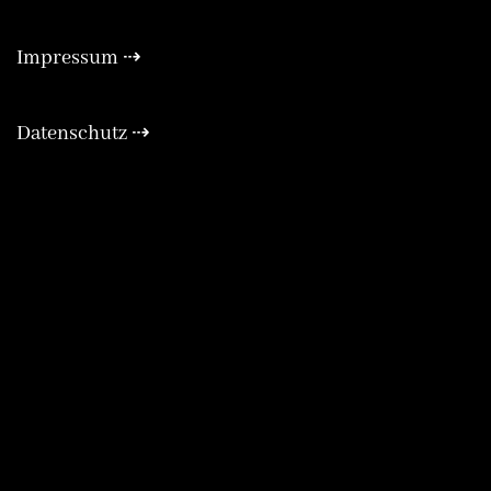
Impressum ⇢
Exp
Datenschutz ⇢
Exp