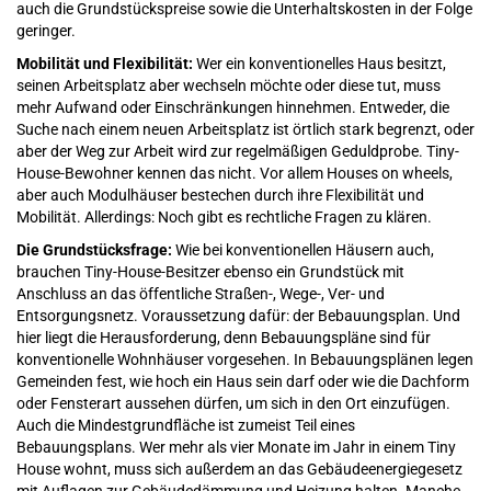
auch die Grundstückspreise sowie die Unterhaltskosten in der Folge
geringer.
Mobilität und Flexibilität:
Wer ein konventionelles Haus besitzt,
seinen Arbeitsplatz aber wechseln möchte oder diese tut, muss
mehr Aufwand oder Einschränkungen hinnehmen. Entweder, die
Suche nach einem neuen Arbeitsplatz ist örtlich stark begrenzt, oder
aber der Weg zur Arbeit wird zur regelmäßigen Geduldprobe. Tiny-
House-Bewohner kennen das nicht. Vor allem Houses on wheels,
aber auch Modulhäuser bestechen durch ihre Flexibilität und
Mobilität. Allerdings: Noch gibt es rechtliche Fragen zu klären.
Die Grundstücksfrage:
Wie bei konventionellen Häusern auch,
brauchen Tiny-House-Besitzer ebenso ein Grundstück mit
Anschluss an das öffentliche Straßen-, Wege-, Ver- und
Entsorgungsnetz. Voraussetzung dafür: der Bebauungsplan. Und
hier liegt die Herausforderung, denn Bebauungspläne sind für
konventionelle Wohnhäuser vorgesehen. In Bebauungsplänen legen
Gemeinden fest, wie hoch ein Haus sein darf oder wie die Dachform
oder Fensterart aussehen dürfen, um sich in den Ort einzufügen.
Auch die Mindestgrundfläche ist zumeist Teil eines
Bebauungsplans. Wer mehr als vier Monate im Jahr in einem Tiny
House wohnt, muss sich außerdem an das Gebäudeenergiegesetz
mit Auflagen zur Gebäudedämmung und Heizung halten. Manche