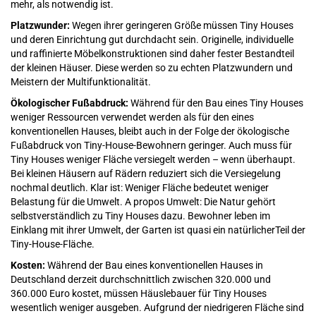
mehr, als notwendig ist.
Platzwunder:
Wegen ihrer geringeren Größe müssen Tiny Houses
und deren Einrichtung gut durchdacht sein. Originelle, individuelle
und raffinierte Möbelkonstruktionen sind daher fester Bestandteil
der kleinen Häuser. Diese werden so zu echten Platzwundern und
Meistern der Multifunktionalität.
Ökologischer Fußabdruck:
Während für den Bau eines Tiny Houses
weniger Ressourcen verwendet werden als für den eines
konventionellen Hauses, bleibt auch in der Folge der ökologische
Fußabdruck von Tiny-House-Bewohnern geringer. Auch muss für
Tiny Houses weniger Fläche versiegelt werden – wenn überhaupt.
Bei kleinen Häusern auf Rädern reduziert sich die Versiegelung
nochmal deutlich. Klar ist: Weniger Fläche bedeutet weniger
Belastung für die Umwelt. A propos Umwelt: Die Natur gehört
selbstverständlich zu Tiny Houses dazu. Bewohner leben im
Einklang mit ihrer Umwelt, der Garten ist quasi ein natürlicherTeil der
Tiny-House-Fläche.
Kosten:
Während der Bau eines konventionellen Hauses in
Deutschland derzeit durchschnittlich zwischen 320.000 und
360.000 Euro kostet, müssen Häuslebauer für Tiny Houses
wesentlich weniger ausgeben. Aufgrund der niedrigeren Fläche sind